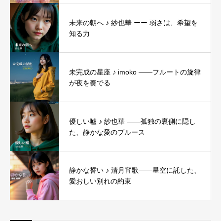
未来の朝へ ♪ 紗也華 ーー 弱さは、希望を
知る力
未完成の星座 ♪ imoko ――フルートの旋律
が夜を奏でる
優しい嘘 ♪ 紗也華 ――孤独の裏側に隠し
た、静かな愛のブルース
静かな誓い ♪ 清月宵歌――星空に託した、
愛おしい別れの約束