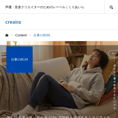
SEARCH
声優・音楽クリエイターのためのレーベル｜くりあいら
creaira
Content
仕事のBGM
ホーム
仕事のBGM
新しい音楽とクリエイティブな可能性を追求する！クリアイラ