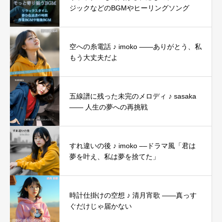
ジックなどのBGMやヒーリングソング
空への糸電話 ♪ imoko ——ありがとう、私
もう大丈夫だよ
五線譜に残った未完のメロディ ♪ sasaka
―― 人生の夢への再挑戦
すれ違いの後 ♪ imoko ––ドラマ風「君は
夢を叶え、私は夢を捨てた」
時計仕掛けの空想 ♪ 清月宵歌 ——真っす
ぐだけじゃ届かない