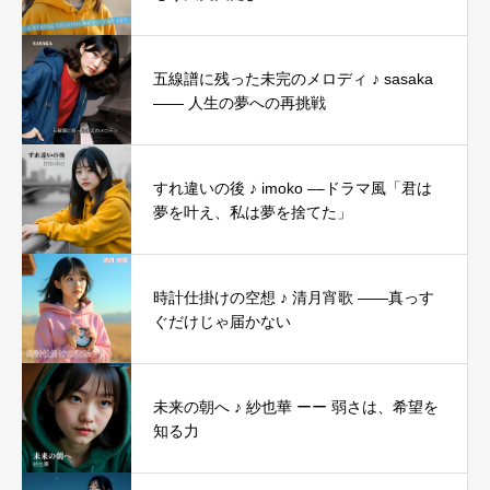
五線譜に残った未完のメロディ ♪ sasaka
―― 人生の夢への再挑戦
すれ違いの後 ♪ imoko ––ドラマ風「君は
夢を叶え、私は夢を捨てた」
時計仕掛けの空想 ♪ 清月宵歌 ——真っす
ぐだけじゃ届かない
未来の朝へ ♪ 紗也華 ーー 弱さは、希望を
知る力