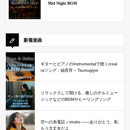
Mid Night BGM
新着楽曲
ギターとピアノのInstrumentalで聴くcreai
raソング：紬音宵 – Tsumugiyoi
リラックスして聞ける、癒しのチルミュー
ジックなどのBGMやヒーリングソング
空への糸電話 ♪ imoko ——ありがとう、私
もう大丈夫だよ