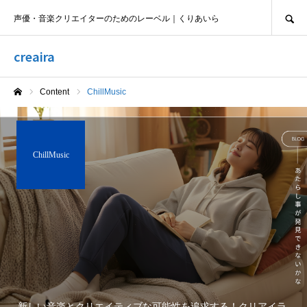
SEARCH
声優・音楽クリエイターのためのレーベル｜くりあいら
creaira
Content
ChillMusic
ホーム
ChillMusic
新しい音楽とクリエイティブな可能性を追求する！クリアイラ