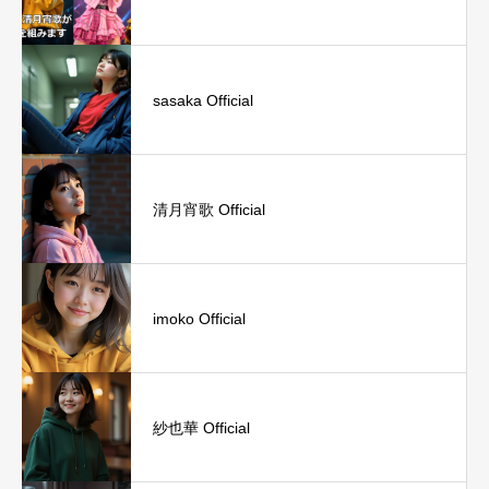
sasaka Official
清月宵歌 Official
imoko Official
紗也華 Official