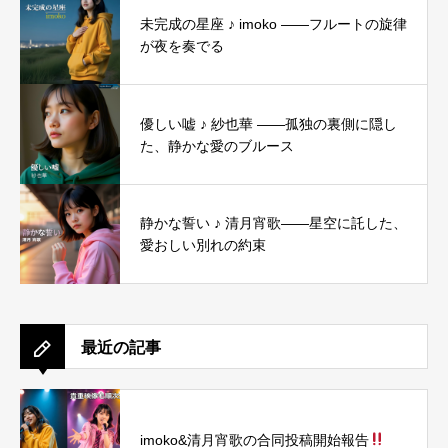
未完成の星座 ♪ imoko ――フルートの旋律
が夜を奏でる
優しい嘘 ♪ 紗也華 ――孤独の裏側に隠し
た、静かな愛のブルース
静かな誓い ♪ 清月宵歌――星空に託した、
愛おしい別れの約束
最近の記事
imoko&清月宵歌の合同投稿開始報告