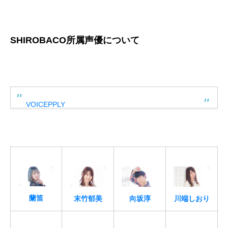
SHIROBACO所属声優について
VOICEPPLY
蘭笛
末竹郁美
向坂淳
川端しおり