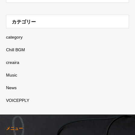
カテゴリー
category
Chill BGM
creaira
Music
News
VOICEPPLY
メニュー