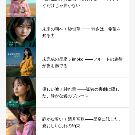
ぐだけじゃ届かない
未来の朝へ ♪ 紗也華 ーー 弱さは、希望を
知る力
未完成の星座 ♪ imoko ――フルートの旋律
が夜を奏でる
優しい嘘 ♪ 紗也華 ――孤独の裏側に隠し
た、静かな愛のブルース
静かな誓い ♪ 清月宵歌――星空に託した、
愛おしい別れの約束