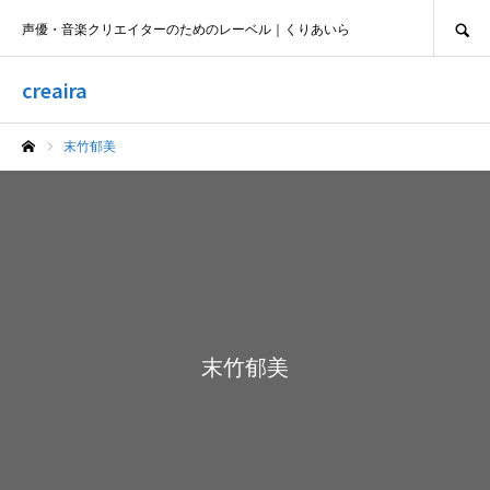
SEARCH
声優・音楽クリエイターのためのレーベル｜くりあいら
creaira
末竹郁美
ホーム
末竹郁美