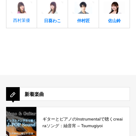
西村茉優
日葵わこ
仲村匠
佐山鈴
新着楽曲
ギターとピアノのInstrumentalで聴くcreai
raソング：紬音宵 – Tsumugiyoi