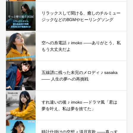
リラックスして聞ける、癒しのチルミュー
ジックなどのBGMやヒーリングソング
空への糸電話 ♪ imoko ——ありがとう、私
もう大丈夫だよ
五線譜に残った未完のメロディ ♪ sasaka
―― 人生の夢への再挑戦
すれ違いの後 ♪ imoko ––ドラマ風「君は
夢を叶え、私は夢を捨てた」
時計仕掛けの空想 ♪ 清月宵歌 ——真っす