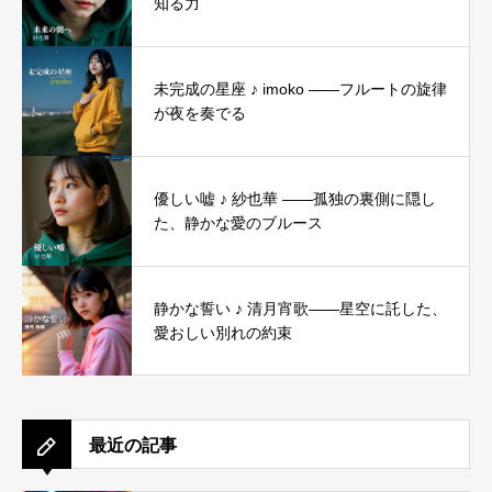
知る力
未完成の星座 ♪ imoko ――フルートの旋律
が夜を奏でる
優しい嘘 ♪ 紗也華 ――孤独の裏側に隠し
た、静かな愛のブルース
静かな誓い ♪ 清月宵歌――星空に託した、
愛おしい別れの約束
最近の記事