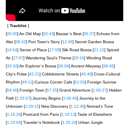
｜Tracklist｜
[
00:00
] An Old Map [
02:43
] Bazaar’s Beat [
05:37
] Echoes from
Afar [
08:42
] Port Town’s Story [
12:45
] Secret Garden Bossa
[
14:54
] Sense of Place [
17:59
] Silk Road Bossa [
21:12
] Spiced
Air [
27:07
] Wandering Soul’s Theme [
29:16
] Winding Road
[
33:32
] An Explorer’s Bossa [
36:04
] Ancient Alleyway [
38:45
]
City’s Pulse [
42:21
] Cobblestone Streets [
45:40
] Cross-Cultural
Rhythm [
49:11
] Curious Corner Cafe [
51:55
] Foreign Sunrise
[
54:40
] Foreign Town [
57:25
] Grand Adventure [
1:00:27
] Hidden
Path [
1:03:57
] Journey Begins [
1:06:40
] Journey to the
Unknown [
1:09:15
] New Discovery [
1:12:45
] Nomad’s Tune
[
1:16:20
] Postcard from Paris [
1:19:13
] Taste of Elsewhere
[
1:23:04
] Traveler’s Notebook [
1:25:24
] Urban Jungle