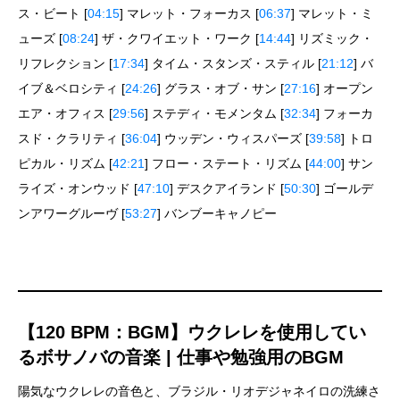
ス・ビート [
04:15
] マレット・フォーカス [
06:37
] マレット・ミ
ューズ [
08:24
] ザ・クワイエット・ワーク [
14:44
] リズミック・
リフレクション [
17:34
] タイム・スタンズ・スティル [
21:12
] バ
イブ＆ベロシティ [
24:26
] グラス・オブ・サン [
27:16
] オープン
エア・オフィス [
29:56
] ステディ・モメンタム [
32:34
] フォーカ
スド・クラリティ [
36:04
] ウッデン・ウィスパーズ [
39:58
] トロ
ピカル・リズム [
42:21
] フロー・ステート・リズム [
44:00
] サン
ライズ・オンウッド [
47:10
] デスクアイランド [
50:30
] ゴールデ
ンアワーグルーヴ [
53:27
] バンブーキャノピー
【120 BPM：BGM】ウクレレを使用してい
るボサノバの音楽 | 仕事や勉強用のBGM
陽気なウクレレの音色と、ブラジル・リオデジャネイロの洗練さ