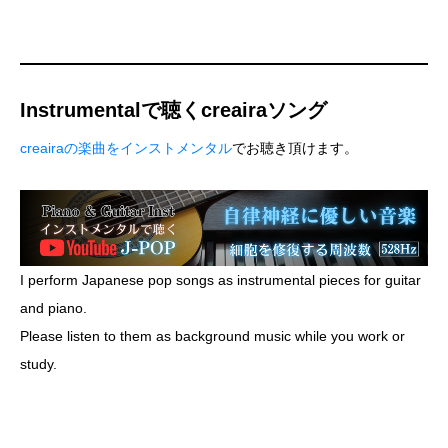
Instrumentalで聴くcreairaソング
creairaの楽曲をインストメンタル
でお聴き頂けます。
I perform Japanese pop songs as instrumental pieces for guitar
and piano.
Please listen to them as background music while you work or
study.