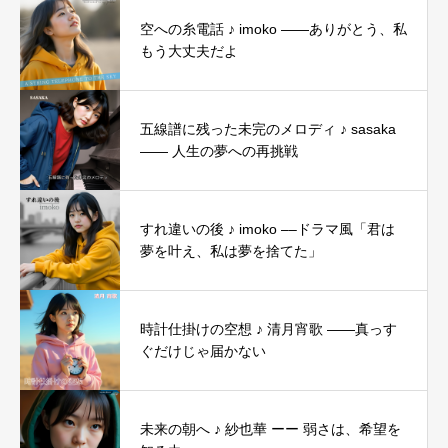
空への糸電話 ♪ imoko ——ありがとう、私
もう大丈夫だよ
五線譜に残った未完のメロディ ♪ sasaka
―― 人生の夢への再挑戦
すれ違いの後 ♪ imoko ––ドラマ風「君は
夢を叶え、私は夢を捨てた」
時計仕掛けの空想 ♪ 清月宵歌 ——真っす
ぐだけじゃ届かない
未来の朝へ ♪ 紗也華 ーー 弱さは、希望を