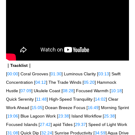
｜Tracklist｜
[
00:00
] Coral Grooves [
01:30
] Luminous Clarity [
03:13
] Swift
Concentration [
04:12
] The Trade Winds [
05:20
] Hammock
Hustle [
07:09
] Ukulele Coast [
08:28
] Focused Warmth [
10:18
]
Quick Serenity [
11:48
] High-Speed Tranquility [
14:02
] Clear
Work Ahead [
15:05
] Ocean Breeze Focus [
16:49
] Morning Sprint
[
19:06
] Blue Lagoon Work [
23:38
] Island Workflow [
25:38
]
Focused Islands [
27:42
] apid Tides [
29:37
] Speed of Light Work
[
31:08
] Quick Dip [
32:24
] Sunrise Productivity [
34:59
] Aqua Drive