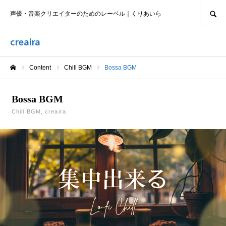
SEARCH
声優・音楽クリエイターのためのレーベル｜くりあいら
creaira
Content
Chill BGM
Bossa BGM
ホーム
Bossa BGM
Chill BGM
creaira