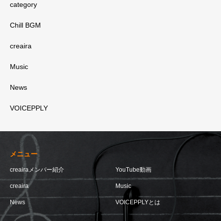
category
Chill BGM
creaira
Music
News
VOICEPPLY
メニュー
creairaメンバー紹介
YouTube動画
creaira
Music
News
VOICEPPLYとは