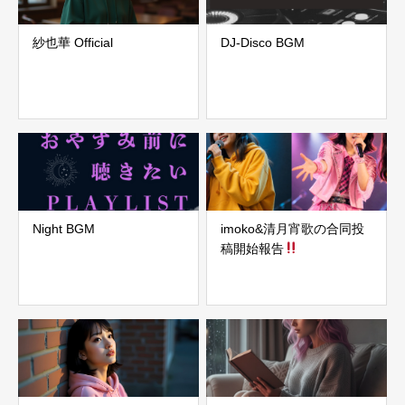
紗也華 Official
DJ-Disco BGM
Night BGM
imoko&清月宵歌の合同投
稿開始報告