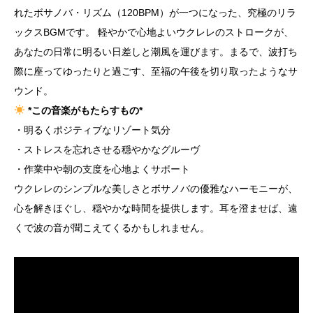
れたボサノバ・リズム（120BPM）が一つになった、究極のリラ
ックスBGMです。 軽やかで心地よいウクレレのストロークが、
あなたの日常に明るい日差しと潮風を運びます。まるで、波打ち
際に座ってゆったりと過ごす、至福の午後を切り取ったようなサ
ウンド。
*この音楽がもたらすもの*
・明るくポジティブなリゾート気分
・ストレスを忘れさせる穏やかなグルーヴ
・作業中や朝の支度を心地よくサポート
ウクレレのシンプルな美しさとボサノバの優雅なハーモニーが、
心を解きほぐし、穏やかな時間を提供します。耳を澄ませば、遠
くで波の音が聞こえてくるかもしれません。