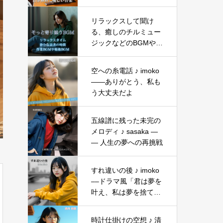
mugiyoi
リラックスして聞け
る、癒しのチルミュー
ジックなどのBGMやヒ
ーリングソング
空への糸電話 ♪ imoko
——ありがとう、私も
う大丈夫だよ
五線譜に残った未完の
メロディ ♪ sasaka ―
― 人生の夢への再挑戦
すれ違いの後 ♪ imoko
––ドラマ風「君は夢を
叶え、私は夢を捨て
た」
時計仕掛けの空想 ♪ 清