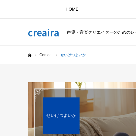
HOME
creaira
声優・音楽クリエイターのためのレ
Content
せいげつよいか
ホーム
せいげつよいか