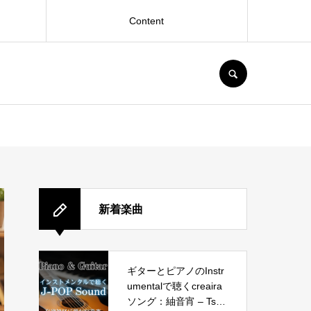
Content
SEARCH
新着楽曲
ギターとピアノのInstr
umentalで聴くcreaira
ソング：紬音宵 – Tsu