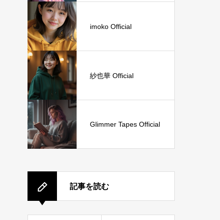
imoko Official
紗也華 Official
Glimmer Tapes Official
記事を読む