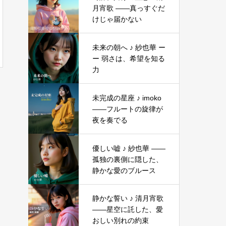
月宵歌 ——真っすぐだ
けじゃ届かない
未来の朝へ ♪ 紗也華 ー
ー 弱さは、希望を知る
力
未完成の星座 ♪ imoko
――フルートの旋律が
夜を奏でる
優しい嘘 ♪ 紗也華 ――
孤独の裏側に隠した、
静かな愛のブルース
静かな誓い ♪ 清月宵歌
――星空に託した、愛
おしい別れの約束