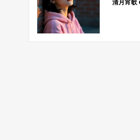
清月宵歌 Of