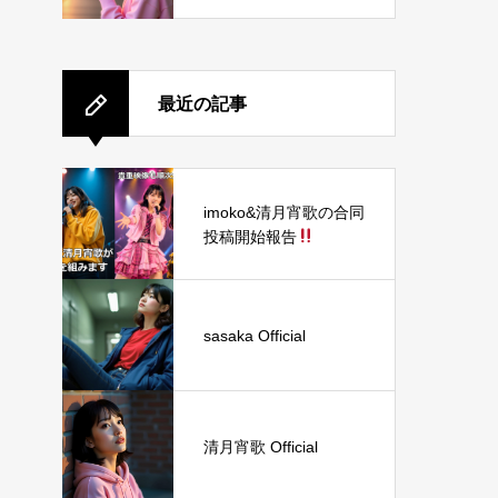
最近の記事
imoko&清月宵歌の合同
投稿開始報告
sasaka Official
清月宵歌 Official