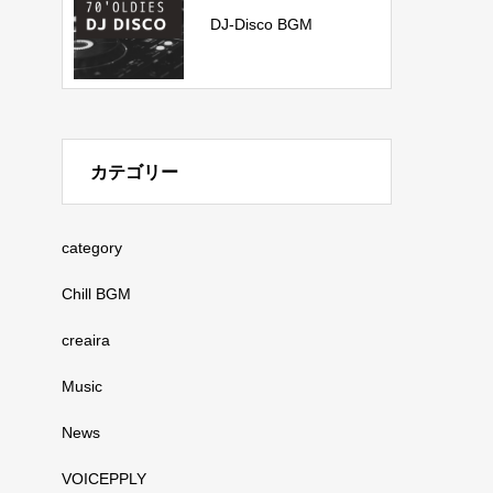
DJ-Disco BGM
カテゴリー
category
Chill BGM
creaira
Music
News
VOICEPPLY