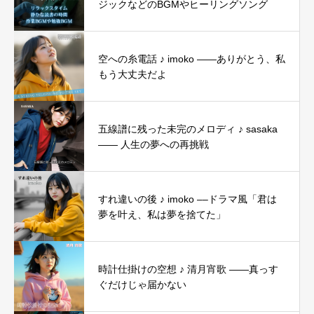
ジックなどのBGMやヒーリングソング
空への糸電話 ♪ imoko ——ありがとう、私
もう大丈夫だよ
五線譜に残った未完のメロディ ♪ sasaka
―― 人生の夢への再挑戦
すれ違いの後 ♪ imoko ––ドラマ風「君は
夢を叶え、私は夢を捨てた」
時計仕掛けの空想 ♪ 清月宵歌 ——真っす
ぐだけじゃ届かない