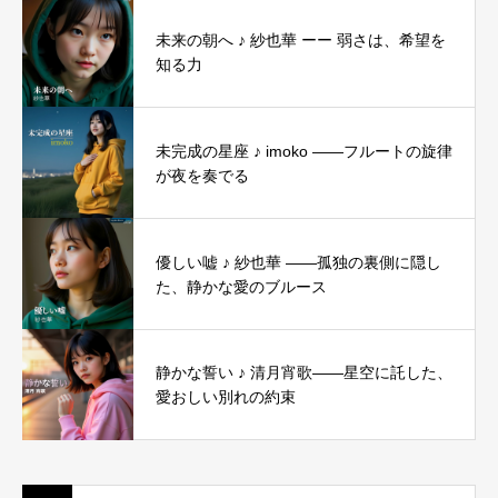
未来の朝へ ♪ 紗也華 ーー 弱さは、希望を
知る力
未完成の星座 ♪ imoko ――フルートの旋律
が夜を奏でる
優しい嘘 ♪ 紗也華 ――孤独の裏側に隠し
た、静かな愛のブルース
静かな誓い ♪ 清月宵歌――星空に託した、
愛おしい別れの約束