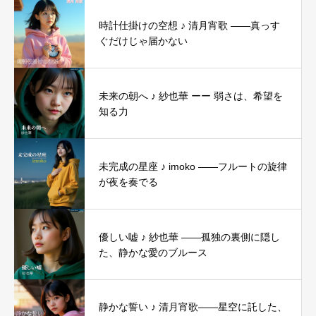
時計仕掛けの空想 ♪ 清月宵歌 ——真っす
ぐだけじゃ届かない
未来の朝へ ♪ 紗也華 ーー 弱さは、希望を
知る力
未完成の星座 ♪ imoko ――フルートの旋律
が夜を奏でる
優しい嘘 ♪ 紗也華 ――孤独の裏側に隠し
た、静かな愛のブルース
静かな誓い ♪ 清月宵歌――星空に託した、