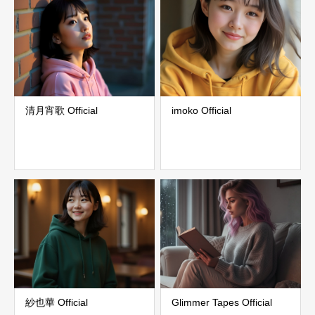
清月宵歌 Official
imoko Official
紗也華 Official
Glimmer Tapes Official