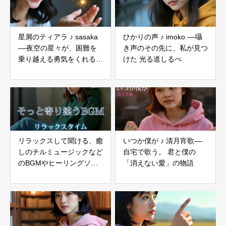
星屑のティアラ ♪ sasaka
ひかりの声 ♪ imoko ––囁
––夜空の星々が、困難を
き声のその先に、私が見つ
乗り越える勇気をくれる魔
けた 光る道しるべ
法のティアラ
リラックスして聞ける、癒
いつか僕が ♪ 清月宵歌––
しのチルミュージックなど
自宅で歌う。 君と僕の
のBGMやヒーリングソン
「消えない愛」の物語
グ