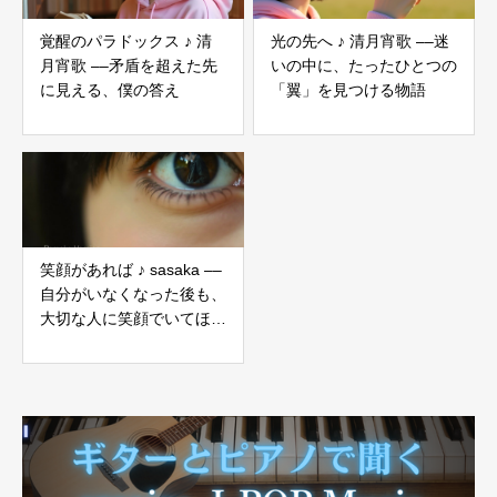
覚醒のパラドックス ♪ 清
光の先へ ♪ 清月宵歌 ––迷
月宵歌 ––矛盾を超えた先
いの中に、たったひとつの
に見える、僕の答え
「翼」を見つける物語
笑顔があれば ♪ sasaka ––
自分がいなくなった後も、
大切な人に笑顔でいてほし
いという願いの歌