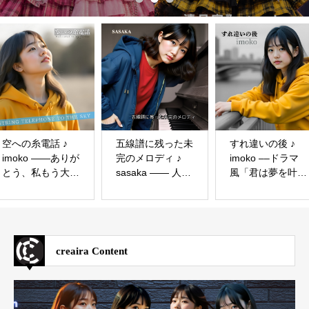
空への糸電話 ♪
五線譜に残った未
すれ違いの後 ♪
imoko ——ありが
完のメロディ ♪
imoko ––ドラマ
とう、私もう大丈
sasaka ―― 人生
風「君は夢を叶
夫だよ
の夢への再挑戦
え、私は夢を捨て
た」
creaira Content