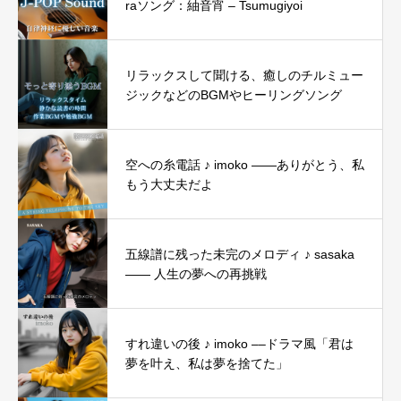
raソング：紬音宵 – Tsumugiyoi
リラックスして聞ける、癒しのチルミュー
ジックなどのBGMやヒーリングソング
空への糸電話 ♪ imoko ——ありがとう、私
もう大丈夫だよ
五線譜に残った未完のメロディ ♪ sasaka
―― 人生の夢への再挑戦
すれ違いの後 ♪ imoko ––ドラマ風「君は
夢を叶え、私は夢を捨てた」