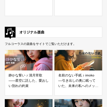
オリジナル楽曲
フルコーラスの楽曲をサイトでご覧いただけます。
静かな誓い ♪ 清月宵歌
名前のない手紙 ♪ imoko
――星空に託した、愛おし
––引き出しの奥に眠って
い別れの約束
いた、未来の私へのメッセ
ージ