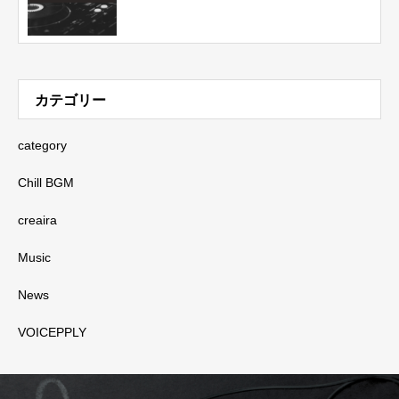
カテゴリー
category
Chill BGM
creaira
Music
News
VOICEPPLY